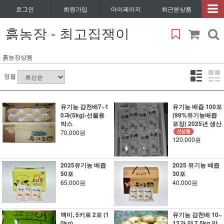
로그인
회원가입
마이페이지
최근본상품
흙농장 - 최고집쟁이
흙농장상품
정렬
유기농 감천배7~1
유기농 배즙 100포
0과(5kg)-선물용
(99%유기농배즙
박스
포장) 2025년 생산
70,000원
120,000원
2025유기농 배즙
2025 유기농 배즙
50포
30포
65,000원
40,000원
백미, 5키로 2포 (1
유기농 감천배 10~
0kg)
12과 약 7.5kg 안