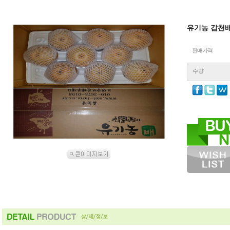
유기농 감천배(
판매가격
수량