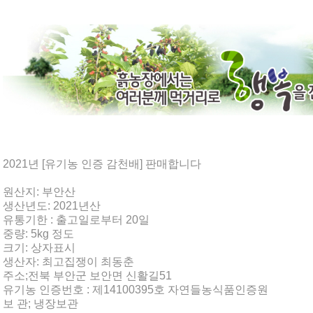
2021년 [유기농 인증 감천배] 판매합니다
원산지: 부안산
생산년도: 2021년산
유통기한 : 출고일로부터 20일
중량: 5kg 정도
크기: 상자표시
생산자: 최고집쟁이 최동춘
주소;전북 부안군 보안면 신활길51
유기농 인증번호 : 제14100395호 자연들농식품인증원
보 관; 냉장보관