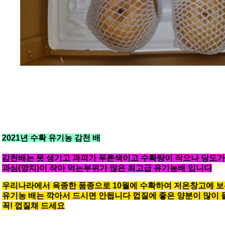
2021년 수확 유기농 감천 배
감천배는 못 생기고 과피가 푸른색이고 수확량이 작으나 당도가
과심(깡치)이 작아 먹는부위가 많은 최고급 유기농배 입니다
우리나라에서 육종한 품종으로 10월에 수확하여 저온창고에 
유기농 배는 깍아서 드시면 안됩니다 껍질에 좋은 양분이 많이
꼭! 껍질채 드세요