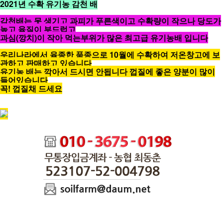
2021년 수확 유기농 감천 배
감천배는 못 생기고 과피가 푸른색이고 수확량이 작으나 당도가
높고 육질이 부드럽고
과심(깡치)이 작아 먹는부위가 많은 최고급 유기농배 입니다
우리나라에서 육종한 품종으로 10월에 수확하여 저온창고에 보
관하고 판매하고 있습니다
유기농 배는 깍아서 드시면 안됩니다 껍질에 좋은 양분이 많이
들어있습니다
꼭! 껍질채 드세요