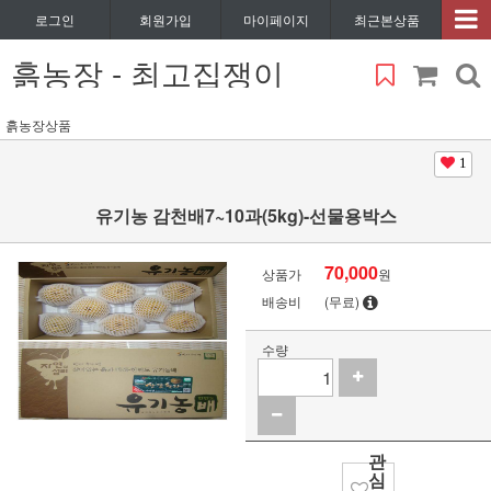
로그인
회원가입
마이페이지
최근본상품
흙농장 - 최고집쟁이
흙농장상품
1
유기농 감천배7~10과(5kg)-선물용박스
70,000
상품가
원
배송비
(무료)
수량
관
심