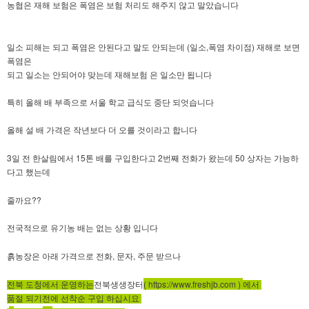
농협은 재해 보험은 폭염은 보험 처리도 해주지 않고 말았습니다
(
,
)
일소 피해는 되고 폭염은 안된다고 말도 안되는데
일소
폭염 차이점
재해로 보면
폭염은
되고 일소는 안되어야 맞는데 재해보험 은 일소만 됩니다
특히 올해 배 부족으로 서울 학교 급식도 중단 되엇습니다
올해 설 배 가격은 작년보다 더 오를 것이라고 합니다
3
15
2
50
일 전 한살림에서
톤 배를 구입한다고
번째 전화가 왔는데
상자는 가능하
다고 했는데
??
줄까요
전국적으로 유기농 배는 없는 상황 입니다
,
,
흙농장은 아래 가격으로 전화
문자
주문 받으나
전북생생장터
( https://www.freshjb.com )
전북 도청에서 운영하는
에서
품절 되기전에 선착순 구입 하십시요