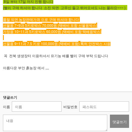
8
17
일 부터
일 까지 진행 합니다
(빨리 구매 하셔야 합니다 소진 되면 고무신 들고 뛰어오셔도 나는 몰라요~~~ )
품절 되면 농장판매가격 으로 구매 하셔야 합니다
7~9
5
70,000
(
)
선물용
과
키로박스
원
택배비 포함 선물용박스
10~11
5
60,000
(
)
가정용
과
키로박스
원
택배비 포함 택배용박스
9~11
7.5
100,000
(
)
선물용
과
키로
원
택배비 포함
특허 안전박스 사용
꼭 전북 생생장터 이용하셔서 유기농 배를 빨리 구매 부탁 드립니다
,,,,
아름다운 부안 흙농장 에서
댓글쓰기
이름
비밀번호
댓글쓰기