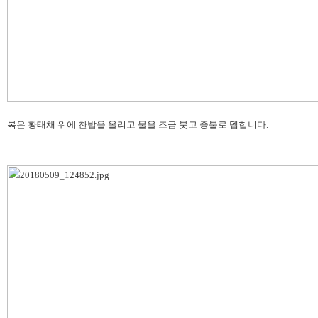
볶은 황태채 위에 찬밥을 올리고 물을 조금 붓고 중불로 뎁힙니다.