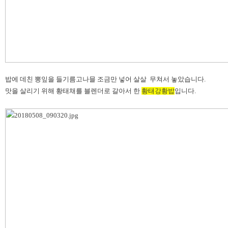
밥에 데친 뽕잎을 들기름고나믈 조금만 넣어 살살 무쳐서 놓았습니다.
맛을 살리기 위해 황태채를 블렌더로 갈아서 한
황태강황밥
입니다.