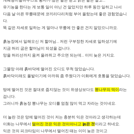
개폐형비닐하우스로 황사가 많은 날은 닫고 맑은 날은 열고...
유기농을 한다는 게 보통 일이 아닌 건 알았지만 하루 동안 일하고 나서
다음 날 아픈 무릎때문에 코끼리다리처럼 부어 올랐는데 좋은 경험였습니
다.
똑 같은 자세로 일하는 게 얼마나 무릎에 안 좋은 건지 알았으니까요.
흙농장에서 일해오신 저 할머님... 저런 구부정한 자세로 일하셨기에
지금 허리 굽은 할머님이 되셨을 겁니다.
망을 허리선까지 움켜 올려쥐고 주으면 되는데... 이미 늦은 거지요.
그물망 아래 흙바닥에 떨어진 오디도 무척 많았습니다.
흙바닥이래도 풀밭이기에 아까워 좀 주웠다가 이화에게 호통을 맞았습니다.
땅에 떨어진 것은 절대로 줍지않는 것이 위생상보다도
뽕나무의 먹이
라는
겁니다.
그러니까 흙농장 뽕나무는 오디를 엄첨 많이 먹고 자라는 것이네요.
더 놀란 것은 망에 떨어진 것이 저는 충분히 익은 것아라고 생각하는데
이화는 나무에서
떨어진 것은 익은 것이아니고
늙은 것
이라고 하네요.
익은 것의 피크타임이 나무에서 떨어진 때는 이미 늦은 것이고