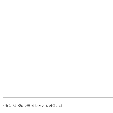
< 뽕잎, 밥, 황태 >를 살살 저어 섞어줍니다.