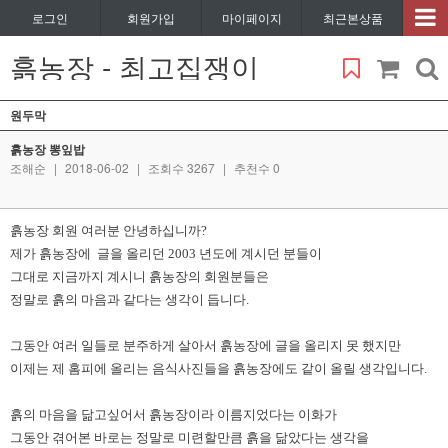
로그인
회원가입
마이페이지
최근본상품
흙농장 - 최고집쟁이
원두막
흙농장 뽕잎밥
조해순
|
2018-06-02
|
조회수 3267
|
추천수 0
흙농장 회원 여러분 안녕하십니까?
제가 흙농장에 글을 올리던 2003 년도에 계시던 분들이
그대로 지금까지 계시니 흙농장의 회원분들은
정말로 흙의 마음과 같다는 생각이 듭니다.
그동안 여러 일들로 분주하게 살아서 흙농장에 글을 올리지 못 했지만
이제는 제 홈피에 올리는 음식사진들을 흙농장에도 같이 올릴 생각입니다.
흙의 마음을 닮고싶어서 흙농장이라 이름지었다는 이화가
그동안 겪어본 바로는 정말로 미련할만큼 흙을 닮았다는 생각을