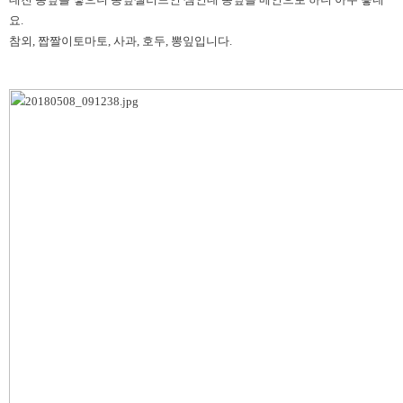
요.
참외, 짭짤이토마토, 사과, 호두, 뽕잎입니다.