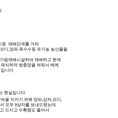
다
인증
재배단계를 거처
 오디
,
양파
.
옥수수등 유기농 농산물을
비가림재배시설하여 재배하고 현재
 재식하여 방충망을 씌워서 배에
 입니다
하는 현실입니다
.
약속을 지키기 위해 양파
,
감자
,
오디
,
서 모두
8
상자를 보내드렸는데
고 드시고 수확량도 줄어서