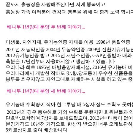
끝까지 흙농장을 사랑해주신다면 저에 행복이고
흙농장 가족 여러분에 건강과 행복을 위해 다 함께 노력 합시
배나무
1
년임대 분양 두 번째 이야기
...
미생물
,
자연자재
,
유기농인증 자재를 이용
1998
년 품질인증
2001
년 저농약인증
2004
년 무농약인증
2009
년 전환기유기농
2012
유기농인증 받고
2015
년 저탄소인증
, GAP
인증받아
배와
축분은
17
년전부터 사용하지않고 생산하고 있습니다
우리나라 최초
1995
년 배방충망재배시설
, 2016
년 유기농배 
우리나라에서 개발한 작아도 맛
,
향
,
당도등이 우수한 신품종을
봉투를 씌우지않고 자연그대로 재배하는 시설을 하고 있는 중
배나무
1
년임대 분양 세 번째 이야기
...
유기농배 수확량이 작아 한그루당 배
5
상자 정도 수확도 못
2012
년의 경우 풍수해로 거의 수확을 못했지만 회원분들과 
단호박
,
포함하여
7
상자를 보내드렸으며
, 2013
년
~
태풍이 없어
분양가격도 10년전 가격으로 한상자 받으면 너무 오래보관하
5키로상자로 줄여 배송합니다