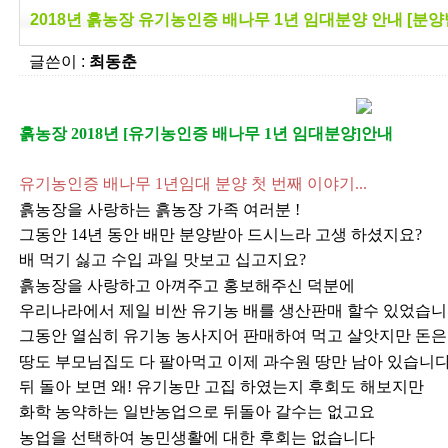
2018년 흙농장 유기농인증 배나무 1년 임대분양 안내 [분
글쓴이 :
최동춘
흙농장
2018
년
[
유기농인증 배나무
1
년 임대분양
]
안내
유기농인증 배나무 1년임대 분양 첫 번째 이야기
...
흙농장을 사랑하는 흙농장 가족 여러분
!
그동안
14
년 동안 배만 분양받아 드시느라 고생 하셨지요
?
배 먹기 싫고 수입 과일 맛보고 십고지요
?
흙농장을 사랑하고 아껴주고 홍보해주신 덕분에
우리나라에서 제일 비싼 유기농 배를 생산판매 할수 있었습
그동안 열심히 유기농 농사지어 판매하여 먹고 살앗지만 돈은
땅도 부모님집도 다 팔아먹고 이제 과수원 땅만 남아 있습니
뒤 돌아 보면 왜
!
유기농만 고집 하였는지 후회도 해보지만
화학 농약하는 일반농업으로 뒤돌아 갈수는 없고요
농업을 선택하여 농민생활에 대한 후회는 없습니다