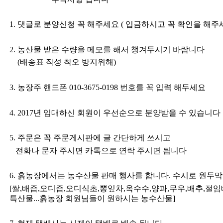
1.
댓글로 분양신청 꼭 해주세요
(
입금하시고 꼭 확인을 해주
2.
농산물 받은 수량을 메모를 해서 챙겨두시기 바람니다
(
배송표 작성 착오 방지위해
)
3.
농장주 핸드폰
010-3675-0198
번호를 꼭 입력 해두세요
4. 2017
년 임대하신 회원이 우선순으로 분양받을 수 있습니다
5.
주문은 꼭 주문게시판에 글 간단하게 쓰시고
전화나 문자 주시면 카톡으로 연락 주시면 됩니다
6.
흙농장에서는 농수산물 판매 행사를 합니다
.
수시로 원두막
[
쌀
,
배즙
,
오디즙
,
오디식초
,
뽕잎차
,
옥수수
,
양파
,
무우
,
배추
,
절임
특산물
...
흙농장 회원님들이 원하시는 농수산물
]