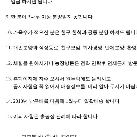
입금 하시면 됩니다
9.
한 분이
3
나무 이상 분양받지 못합니다
10.
가족수가 적으신 분은 친구 친척과 공동 분양 하셔도 됩니
11.
개인분양과 직장동료
.
친구모임
.
회사경영
.
단체분양
.
환영
12.
체험을 원하시거나 농장방문은 전화 연락후 언제든지 방
13.
홈페이지에 자주 오셔서 원두막에도 들리시고
공지사항을 꼭 읽어서 배송정보를
미리 알아 두시기 바
14. 2018
년 남은배를 다음해
1
월부터 일괄배송 합니다
15,
이외 사항은 흙농장 관례에 따라 합니다
****
부탁사항 입니다
****