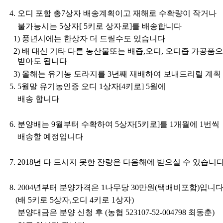
4.
오디 포함 총
7
상자 배송계획이고 재해로 수확량이 작거나
불가능시는
5
상자
[ 5
키로 상자로
]
를 배송합니다
1)
풍년시에는 한상자 더 드릴수도 있습니다
2)
배 대신 기타 다른 농산물또는 배즙
,
오디
,
오디즙 가공품으
받아도
됩니다
3)
올해는 유기농 도라지를
3
년째 재배하여 보내드리릴 계획
5. 5
월말 유기농인증 오디
1
상자
[4
키로
] 5
월에
배송 합니다
6.
분양배는
9
월부터 수확하여
5
상자
[5
키로
]
를
1
개월에
1
번씩
배송할 예정입니다
7. 2018
년 다 드시지 못한 잔량은 다음해에 받으실 수 있습니
8. 2004
년부터 분양가격은
1
나무당
30
만원
(
택배비포함
)
입니
(
배
5
키로
5
상자
,
오디
4
키로
1
상자
)
분양대금은 분양 신청 후
(
농협
523107-52-004798
최동춘
)