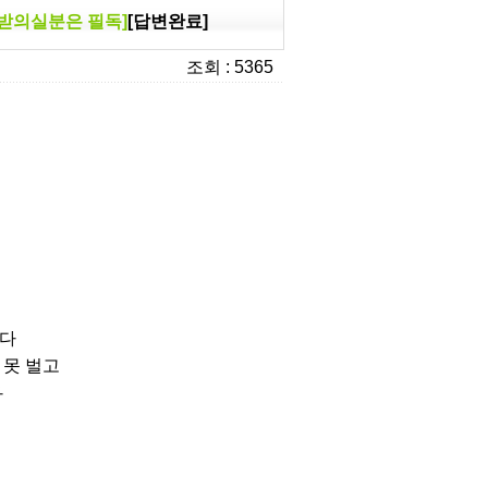
양받의실분은 필독]
[답변완료]
조회 : 5365
니다
 못 벌고
다