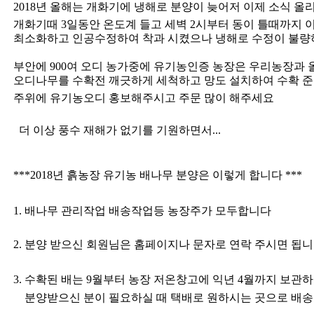
2018
년 올해는 개화기에 냉해로 분양이 늦어저
이제 소식 올
개화기때
3
일동안 온도계 들고 세벽
2
시부터 동이 틀때까지 
최소화하고 인공수정하여 착과 시켰으나 냉해로 수정이 불량
부안에 900여 오디 농가중에 유기농인증 농장은 우리농장과 
오디나무를 수확전 깨긋하게 세척하고 망도 설치하여 수확 
주위에 유기농오디 홍보해주시고 주문 많이 해주세요
더 이상 풍수 재해가 없기를 기원하면서
...
***2018
년 흙농장 유기농 배나무 분양은 이렇게 합니다 ***
1.
배나무 관리작업 배송작업등 농장주가 모두합니다
2.
분양 받으신 회원님은 홈페이지나 문자로 연락 주시면 됩
3.
수확된 배는
9
월부터 농장 저온창고에 익년
4
월까지 보관
분양받으신 분이 필요하실 때 택배로 원하시는 곳으로 배