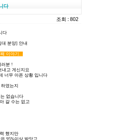
립니다
조회 : 802
니다
임대 분양] 안내
 이야기...
러분 !
 보내고 게신지요
데 너무 아픈 상황 입니다
집 하였는지
회는 없습니다
아 갈 수는 없고
노력 했지만
밭은 95%이상 받앗고