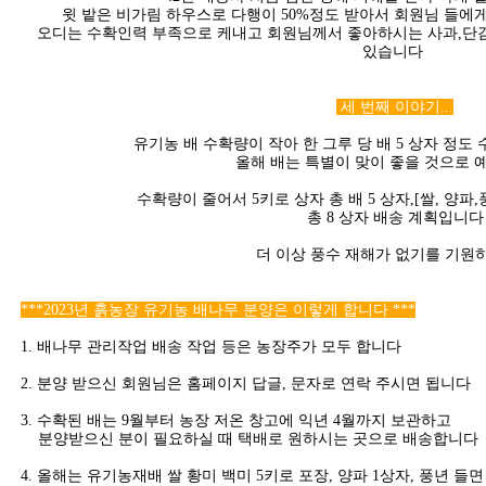
윗 밭은 비가림 하우스로 다행이 50%정도 받아서 회원님 들에
오디는 수확인력 부족으로 케내고 회원님께서 좋아하시는 사과,단감
있습니다
세 번째 이야기...
유기농 배 수확량이 작아 한 그루 당 배 5 상자 정도
올해 배는 특별이 맞이 좋을 것으로 
수확량이 줄어서 5키로 상자 총 배 5 상자,[쌀, 양파,
총 8 상자 배송 계획입니다
더 이상 풍수 재해가 없기를 기원하
***2023년 흙농장 유기농 배나무 분양은 이렇게 합니다 ***
1. 배나무 관리작업 배송 작업 등은 농장주가 모두 합니다
2. 분양 받으신 회원님은 홈페이지 답글, 문자로 연락 주시면 됩니다
3. 수확된 배는 9월부터 농장 저온 창고에 익년 4월까지 보관하고
분양받으신 분이 필요하실 때 택배로 원하시는 곳으로 배송합니다
4. 올해는 유기농재배 쌀 황미 백미 5키로 포장, 양파 1상자, 풍년 들