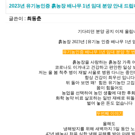
2023년 유기농인증 흙농장 배나무 1년 임대 분양 안내 드
글쓴이 :
최동춘
기다리던 분양 공지 이제 올립
흙농장 2023년 [유기농 인증 배나무 1년 
유기농인증 배나무 1년 임대 분양 첫 번째
흙농장을 사랑하는 흙농장 가족 여
코로나도 이겨내고 건강하고 편안한 일상
저는 올 봄 척추 병이 재발 서울로 병원 다니는 중인
항상 건강이 최우선 입니다
뒤 돌아 보면 왜! 힘든 유기농만 고
몸이 힘들어도
농업을 선택하여 농민 생활에 대한 후
화학 농약 비료 살포하는 일반 재배로 뒤돌
벌어 놓은 돈도 없습니다
두번째 이야기
올해도
냉해방지를 위해 새벽까지 5일 동안 
42년 배농사 처음 심한 냉해 피해를 받아 아래 