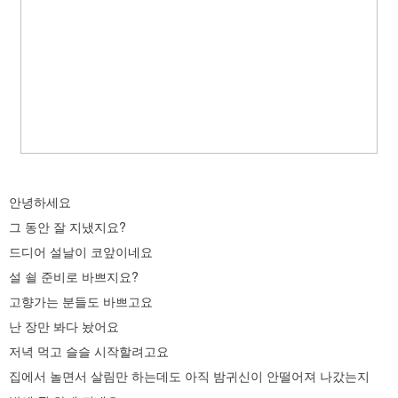
안녕하세요
그 동안 잘 지냈지요?
드디어 설날이 코앞이네요
설 쇨 준비로 바쁘지요?
고향가는 분들도 바쁘고요
난 장만 봐
다 놨어요
저녁 먹고 슬슬 시작
할려고요
집에서 놀
면서 살림만 하는데도 아직 밤귀신이 안떨어져 나갔는지