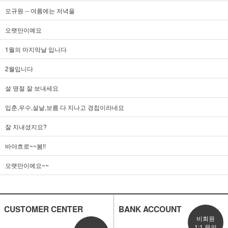
오규원 -- 여름에는 저녁을
오랫만이예요
1월의 마지막날 입니다
2월입니다
설 명절 잘 보내세요
입춘,우수,설날,보름 다 지나고 경칩이라네요
잘 지내셨지요?
바야흐로~~봄!!
오랫만이예요~~
CUSTOMER CENTER
BANK ACCOUNT
비회원
1:1 문의