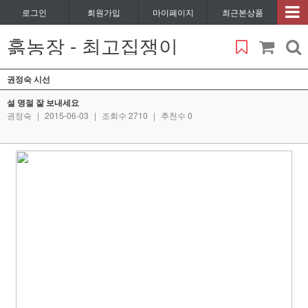
로그인
회원가입
마이페이지
최근본상품
흙농장 - 최고집쟁이
권정숙 시선
설 명절 잘 보내세요
권정숙
|
2015-06-03
|
조회수 2710
|
추천수 0