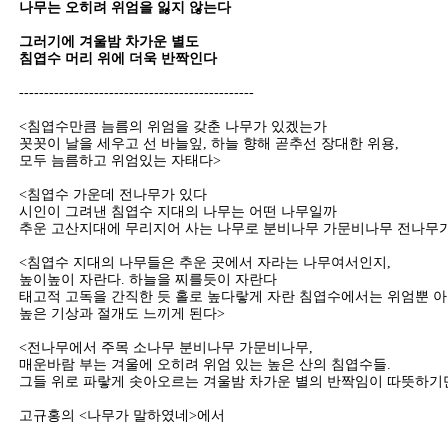
나무는 오히려 위엄을 잃지 않는다
그러기에 겨울밤 차가운 별도
침엽수 머리 위에 더욱 반짝인다
-----------------------------------------------
<침엽수만큼 늠름의 위엄을 갖춘 나무가 있겠는가
꼿꼿이 날을 세우고 선 바늘잎, 하늘 향해 곧추선 장대한 위용,
모두 늠름하고 위엄있는 자태다>
<침엽수 가운데 전나무가 있다
시인이 그려낸 침엽수 지대의 나무는 어떤 나무일까
추운 고산지대에 무리지어 사는 나무로 분비나무 가문비나무 전나무가
<침엽수 지대의 나무들은 추운 곳에서 자라는 나무여서인지,
높이높이 자란다. 하늘을 찌를듯이 자란다
태고적 고독을 간직한 듯 홀로 높다랗게 자란 침엽수에서는 위엄뿐 
높은 기상과 절개도 느끼게 된다>
<전나무에서 주목 소나무 분비나무 가문비나무,
매운바람 부는 겨울에 오히려 위엄 있는 높은 산의 침엽수들.
그들 위로 파랗게 솟아오르는 겨울밤 차가운 별의 반짝임이 따뜻하기
고규홍의 <나무가 말하였네>에서