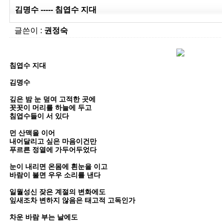
김명수 ----- 침엽수 지대
글쓴이 :
권정숙
침엽수 지대
김명수
깊은 밤 눈 덮여 고적한 곳에
꼿꼿이 머리를 하늘에 두고
침엽수들이 서 있다
먼 산맥을 이어
내어달리고 싶은 마음이건만
푸르른 정열에 가두어두었다
눈이 내리면 온몸에 흰눈을 이고
바람이 불면 우우 소리를 낸다
일월성신 잦은 계절의 변화에도
잎새조차 변하지 않음은 태고적 고독인가
차운 바람 부는 날에도