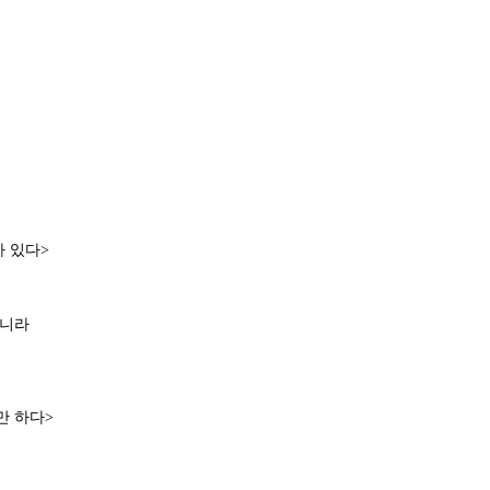
 있다>
아니라
만 하다>