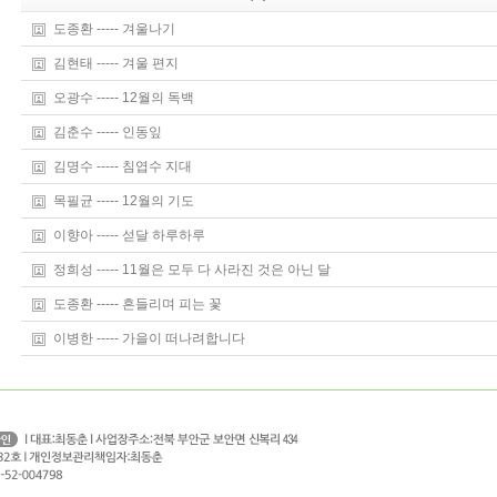
도종환 ----- 겨울나기
김현태 ----- 겨울 편지
오광수 ----- 12월의 독백
김춘수 ----- 인동잎
김명수 ----- 침엽수 지대
목필균 ----- 12월의 기도
이향아 ----- 섣달 하루하루
정희성 ----- 11월은 모두 다 사라진 것은 아닌 달
도종환 ----- 흔들리며 피는 꽃
이병한 ----- 가을이 떠나려합니다