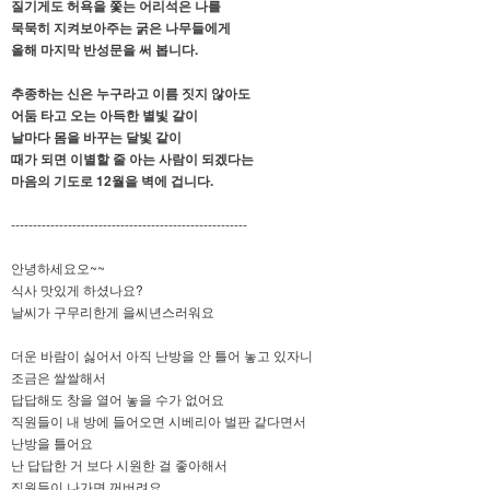
질기게도 허욕을 쫓는 어리석은 나를
묵묵히 지켜보아주는 굵은 나무들에게
올해 마지막 반성문을 써 봅니다.
추종하는 신은 누구라고 이름 짓지 않아도
어둠 타고 오는 아득한 별빛 갈이
날마다 몸을 바꾸는 달빛 같이
때가 되면 이별할 줄 아는 사람이 되겠다는
마음의 기도로 12월을 벽에 겁니다.
------------------------------------------------------
안녕하세요오~~
식사 맛있게 하셨나요?
날씨가 구무리한게 을씨년스러워요
더운 바람이 싫어서 아직 난방을 안 틀어 놓고 있자니
조금은 쌀쌀해서
답답해도 창을 열어 놓을 수가 없어요
직원들이 내 방에 들어오면 시베리아 벌판 같다면서
난방을 틀어요
난 답답한 거 보다 시원한 걸 좋아해서
직원들이 나가면 꺼버려요