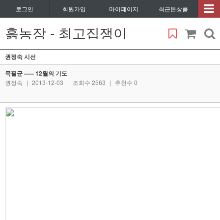
로그인
회원가입
마이페이지
최근본상품
흙농장 - 최고집쟁이
권정숙 시선
목필균 ----- 12월의 기도
권정숙
|
2013-12-03
|
조회수 2563
|
추천수 0