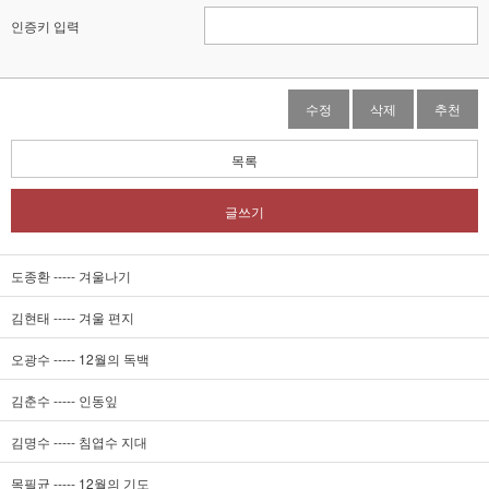
인증키 입력
수정
삭제
추천
목록
글쓰기
도종환 ----- 겨울나기
김현태 ----- 겨울 편지
오광수 ----- 12월의 독백
김춘수 ----- 인동잎
김명수 ----- 침엽수 지대
목필균 ----- 12월의 기도