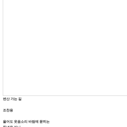
변산 가는 길
조찬용
울어도 웃음소리 바람에 묻히는