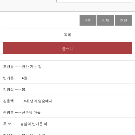
수정
삭제
추천
목록
글쓰기
조찬용 ----- 변산 가는 길
반기룡 ----- 4월
김광섭 ----- 봄
김용택 ----- 그대 생의 솔숲에서
손병흥 ----- 산수유 마을
두 보 ------ 봄밤의 반가운 비
최원정 ----- 봄이 오는 소리