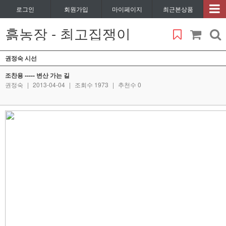
로그인
회원가입
마이페이지
최근본상품
흙농장 - 최고집쟁이
권정숙 시선
조찬용 ----- 변산 가는 길
권정숙
|
2013-04-04
|
조회수 1973
|
추천수 0