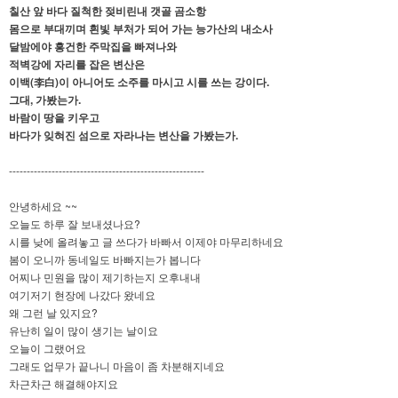
칠산 앞 바다 질척한 젖비린내 갯골 곰소항
몸으로 부대끼며 흰빛 부처가 되어 가는 능가산의 내소사
달밤에야 흥건한 주막집을 빠져나와
적벽강에 자리를 잡은 변산은
이백(李白)이 아니어도 소주를 마시고 시를 쓰는 강이다.
그대, 가봤는가.
바람이 땅을 키우고
바다가 잊혀진 섬으로 자라나는 변산을 가봤는가.
-------------------------------------------------------
안녕하세요 ~~
오늘도 하루 잘 보내셨나요?
시를 낮에 올려놓고 글 쓰다가 바빠서 이제야 마무리하네요
봄이 오니까 동네일도 바빠지는가 봅니다
어찌나 민원을 많이 제기하는지 오후내내
여기저기 현장에 나갔다 왔네요
왜 그런 날 있지요?
유난히 일이 많이 생기는 날이요
오늘이 그랬어요
그래도 업무가 끝나니 마음이 좀 차분해지네요
차근차근 해결해야지요