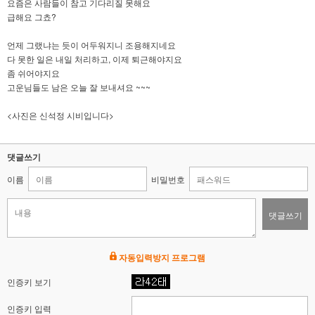
요즘은 사람들이 참고 기다리질 못해요
급해요 그쵸?
언제 그랬냐는 듯이 어두워지니 조용해지네요
다 못한 일은 내일 처리하고, 이제 퇴근해야지요
좀 쉬어야지요
고운님들도 남은 오늘 잘 보내셔요 ~~~
<사진은 신석정 시비입니다>
댓글쓰기
이름
비밀번호
댓글쓰기
자동입력방지 프로그램
인증키 보기
인증키 입력