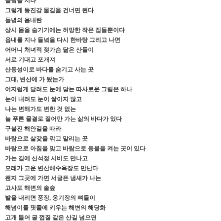
들녘을 지나
그렇게 동진강 물길을 건너면 된다
들녘의 읍내란
상시 몸을 숨기기에는 허망한 작은 집들뿐이다
읍내를 지나 들녘을 다시 한바탕 그리고 나면
어머니 처녀적 젖가슴 닮은 산들이
서로 기대고 포개져
산등성이로 바다를 숨기고 사는 곳
그대, 변산에 가 봤는가
어지럽게 달려도 눈에 닿는 따사로운 그림은 하나
눈이 내려도 눈이 쌓이지 않고
나는 변해가도 변한 것 없는
늘 푸른 물결로 짙어만 가는 삶의 바다가 있다
구불진 해안길을 따라
바람으로 살갗을 깎고 말리는 곳
바람으로 아침을 맞고 바람으로 등불을 켜는 곳이 있다
가는 길에 신석정 시비도 만나고
모래가 고운 변산해수욕장도 만난다
왠지 그곳에 가면 서글픈 냄새가 나는
고사포 해변의 솔숲
발을 내리면 풍장, 옹기장의 뼈들이
해넘이를 핏줄에 키우는 해변의 해당화
고개 들어 굴 껍질 같은 산길 넘으면