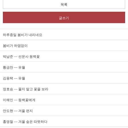
목록
글쓰기
하루종일 봄비가 내리네요
봄비가 하염없이
박남준 --- 선운사 동백꽃
황금찬 --- 유월
김용택 --- 유월
정호승 --- 울지 말고 꽃을 보라
이해인 --- 동백꽃에게
안도현 --- 겨울 편지
홍영철 --- 겨울 숲은 따뜻하다