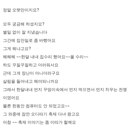
정말 오랫만이지요?
모두 궁금해 하셨지요?
별일 없이
잘 지냈습니다
그간에 집안일로 좀 바빴어요
그게 뭐냐고요?
헤헤헤 ~~한달 내내 집
수
리 했어요~~올 수리~~
하도 꾸질꾸질하고 더러워서요
근데 그게 장난이 아니더라구요
살림을 들
어내고 해야되니까요
그래서 한달내내 먼지 꾸덩이속에서 먼지 먹으면서 먼지 치우는 전쟁
이였어요
물론 한동안 컴퓨터도 안 되었고요~~
그 와
중에 잠깐 오디따기 축제 다녀 왔
고요
아참 ~~ 축제 이야기는 좀 이따가 할께요