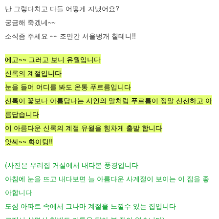
난 그렇다치고 다들 어떻게 지냈어요?
궁금해 죽겠네~~
소식좀 주세요 ~~ 조만간 서울벙개 칠테니!!
에고~~ 그러고 보니 유월입니다
신록의 계절
입니다
눈을 들어 어디를 봐도 온통 푸르름
입니다
신록이 꽃보다 아름답다는
시인의 말처럼 푸르름이 정말 신선하고 아
름
답습니다
이 아름다운 신록의 계절 유월을 힘차게 출발 합니다
앗싸~~ 화이팅!!
(사진은 우리집 거실에서 내다본 풍경입니다
아침에 눈을 뜨고 내다보면 늘 아름다운 사계절이 보이는 이 집을 좋
아합니다
도심 아파트 속에서 그나마 계절을 느낄수 있는 집입니다