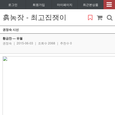
로그인
회원가입
마이페이지
최근본상품
흙농장 - 최고집쟁이
권정숙 시선
황금찬 --- 유월
권정숙
|
2015-06-03
|
조회수 2068
|
추천수 0