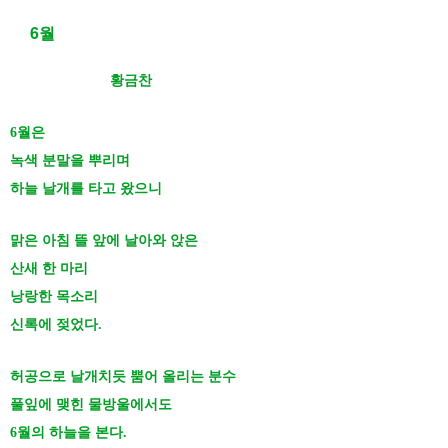
6월
황금찬
6월은
녹색 분말을 뿌리며
하늘 날개를 타고 왔으니
맑은 아침 뜰 앞에 날아와 앉은
산새 한 마리
낭랑한 목소리
신록에 젖었다.
허공으로 날개치듯 뿜어 올리는 분수
풀잎에 맺힌 물방울에서도
6월의 하늘을 본다.