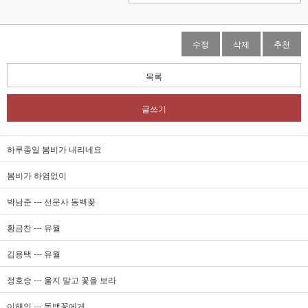
수정
삭제
추천
목록
글쓰기
하루종일 봄비가 내리네요
봄비가 하염없이
박남준 --- 선운사 동백꽃
황금찬 --- 유월
김용택 --- 유월
정호승 --- 울지 말고 꽃을 보라
이해인 --- 동백꽃에게