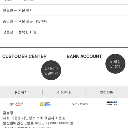
안도현 --- 겨울 편지
홍영철 --- 겨울 숲은 따뜻하다
정용철 --- 행복한 12월
CUSTOMER CENTER
BANK ACCOUNT
비회원
1:1 문의
고객센터
연결하기
PC 버전
이용안내
고객센터
흙농장
대표
최동춘
개인정보 보호 책임자
최동춘
통신판매업신고번호
부안군 제 2007-00032 호
404-90-36787