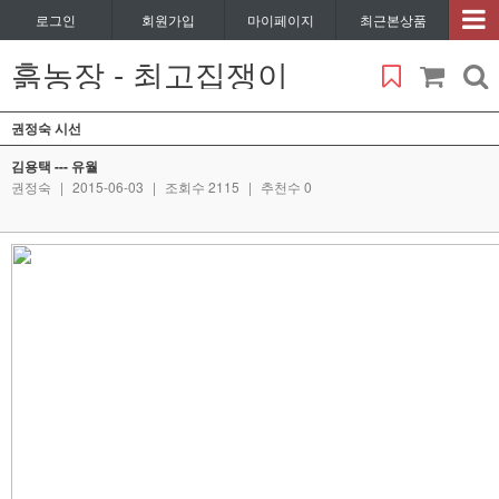
로그인
회원가입
마이페이지
최근본상품
흙농장 - 최고집쟁이
권정숙 시선
김용택 --- 유월
권정숙
|
2015-06-03
|
조회수 2115
|
추천수 0