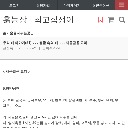
로그인
회원가입
마이페이지
최근본상품
흙농장 - 최고집쟁이
즐거움을나누는공간
우리 배 이야기(24) ~~~ 생활 속의 배 ~~~ 새콤달콤 요리
권정숙
|
2008-07-24
|
조회수 4720
< 새콤달콤 요리 >
5.평양냉면
(재료)메밀국수, 양지육수, 오이채, 편육, 배, 삶은계란, 파, 후추, 통깨, 대파, 무,
감초, 고추씨
가. 사골을 찬물에 넣고 4~5시간 끓여 육수를 낸다
나. 양지육을 1시간 30분쯤 삶다가 감초, 대파, 양파, 고추씨, 무를 넣고 다시 1시간