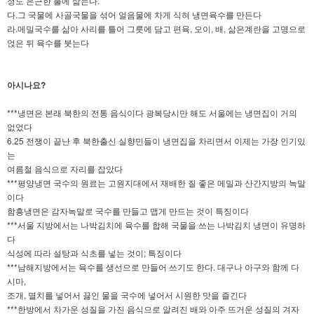
정도 은근한 불에 삶는다.
다.그 국물에 사골국물을 섞어 얼음물에 차게 식혀 냉면육수를 만든다
라.메밀국수를 삶아 사리를 틀어 그릇에 담고 편육, 오이, 배, 삶은계란을 고명으로
얹은 뒤 육수를 붓는다
아시나요?
***냉면은 본래 북한의 전통 음식이다 광복당시만 해도 서울에는 냉면집이 거의
없었다
6.25 전쟁이 끝난 후 북한출신 실향민들이 냉면집을 차리면서 이제는 가장 인기있
는
여름철 음식으로 자리를 잡았다
***평양냉면 국수의 원료는 고원지대에서 재배한 질 좋은 메밀과 산간지방의 녹말
이다
함흥냉면은 감자녹말로 국수를 만들고 맵게 만드는 것이 특징이다
***서울 지방에서는 나박김치에 육수를 합해 국물을 쓰는 나박김치 냉면이 유명하
다
식성에 따라 설탕과 식초를 넣는 것이; 특징이다
***남해지방에서는 육수를 생선으로 만들어 쓰기도 한다. 대구나 아구와 함께 다
시마,
조개, 멸치를 넣어서 끓인 물을 국수에 넣어서 시원한 맛을 즐긴다
***한방에서 차가운 성질을 가진 음식으로 알려진 배와 아주 뜨거운 성질의 겨자