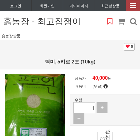
로그인
회원가입
마이페이지
최근본상품
흙농장 - 최고집쟁이
흙농장상품
0
백미, 5키로 2포 (10kg)
40,000
상품가
원
배송비
(무료)
수량
관
심