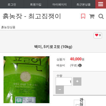
로그인
회원가입
마이페이지
최근본상품
흙농장 - 최고집쟁이
흙농장상품
0
백미, 5키로 2포 (10kg)
40,000
상품가
원
배송비
(무료)
수량
관
심