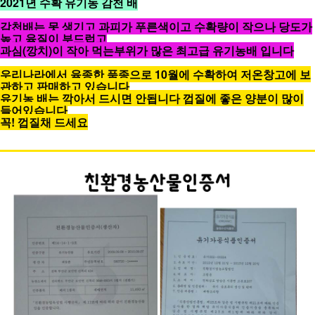
2021년 수확 유기농 감천 배
감천배는 못 생기고 과피가 푸른색이고 수확량이 작으나 당도가
높고 육질이 부드럽고
과심(깡치)이 작아 먹는부위가 많은 최고급 유기농배 입니다
우리나라에서 육종한 품종으로 10월에 수확하여 저온창고에 보
관하고 판매하고 있습니다
유기농 배는 깍아서 드시면 안됩니다 껍질에 좋은 양분이 많이
들어있습니다
꼭! 껍질채 드세요