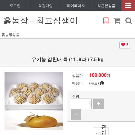
로그인
회원가입
마이페이지
최근본상품
흙농장 - 최고집쟁이
흙농장상품
3
유기농 감천배 특 (11~9과 ) 7.5 kg
100,000
상품가
원
배송비
(무료)
수량
관
심