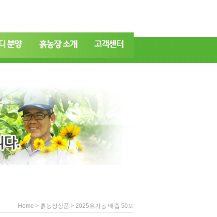
>
> 2025유기농 배즙 50포
Home
흙농장상품