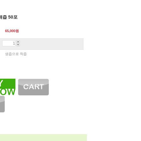
배즙 50포
65,000
원
생즙으로 착즙