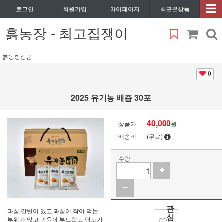
로그인
회원가입
마이페이지
최근본상품
흙농장 - 최고집쟁이
흙농장상품
0
2025 유기농 배즙 30포
40,000
상품가
원
배송비
(무료)
수량
관
과심 갈변이 있고 과심이 작아 먹는
심
부위가 많고 과육이 부드럽고 당도가