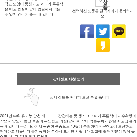
상
작고 모양이 못생기고 과피가 푸른색
품
을 띠고 껍질이 얍아 껍질까지 먹을
선택하신 상품은 관리자에게 문의하세
수 있어 건강에 좋은 배 입니다
요.
상세정보 새창 열기
상세 정보를 확대해 보실 수 있습니다.
2021년 수확 유기농 감천 배 감천배는 못 생기고 과피가 푸른색이고 수확량이
작으나 당도가 높고 육질이 부드럽고 과심(깡치)이 작아 먹는부위가 많은 최고급 유기
농배 입니다 우리나라에서 육종한 품종으로 10월에 수확하여 저온창고에 보관하고
판매하고 있습니다 유기농 배는 깍아서 드시면 안됩니다 껍질에 좋은 양분이 많이 들
어있습니다 꼭! 껍질채 드세요