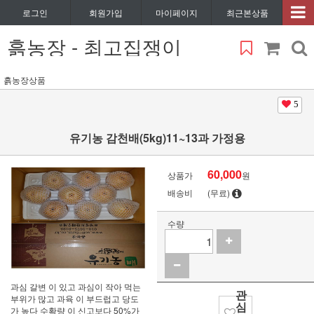
로그인
회원가입
마이페이지
최근본상품
흙농장 - 최고집쟁이
흙농장상품
5
유기농 감천배(5kg)11~13과 가정용
60,000
상품가
원
배송비
(무료)
수량
과심 갈변 이 있고 과심이 작아 먹는
관
부위가 많고 과육 이 부드럽고 당도
심
가 높다 수확량 이 신고보다 50%가