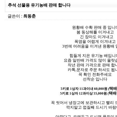
추석 선물용 유기농배 판매 합니다
글쓴이 :
최동춘
원황배 수확 판매 중 입니
봄 동상해를 이겨내고
긴 장마도 이겨내고
폭염을 어렵게 이겨내고
3번에 어려움을 이겨낸 원황배
힘들게 지은 유기농 배입
요즘 일반배 가격도 많이 올랏
작년 판매 가격으로 판매 합
카톡,문자로 주문 하셔도 됩
꼭 확인 전화주세요
선착순 입니다
택배
5
키로
1
상자
11
과이내 60
,000
원
(
택배
5
키로
1
상자
12
과이상
55,000
원
(
꼭 씻어서 냉장고에 보관하시고 빨리 
깍지말고 껍질째 드시기 바
아깝다고
오래두고 드시면 품질이