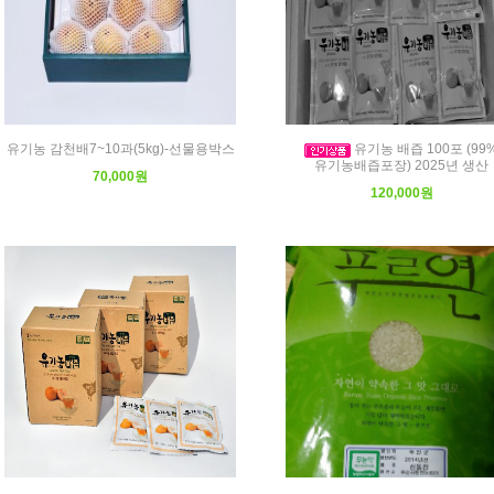
유기농 감천배7~10과(5kg)-선물용박스
유기농 배즙 100포 (99
유기농배즙포장) 2025년 생산
70,000원
120,000원