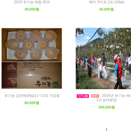
2025 유기농 배즙 30포
백미, 5키로 2포 (10kg)
40,000원
40,000원
유기농 감천배(5kg)11~13과 가정용
2024년 유기농 배
1년 임대분양
60,000원
350,000원
1