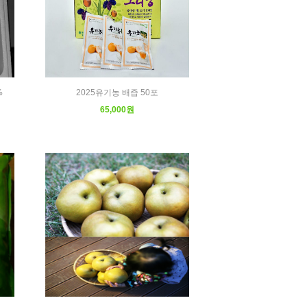
%
2025유기농 배즙 50포
65,000원