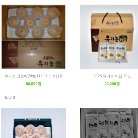
유기농 감천배(5kg)11~13과 가정용
2025 유기농 배즙 30포
60,000원
40,000원
Total
9