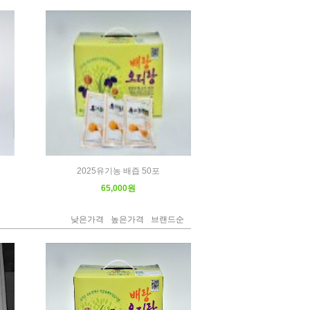
2025유기농 배즙 50포
65,000원
낮은가격
높은가격
브랜드순